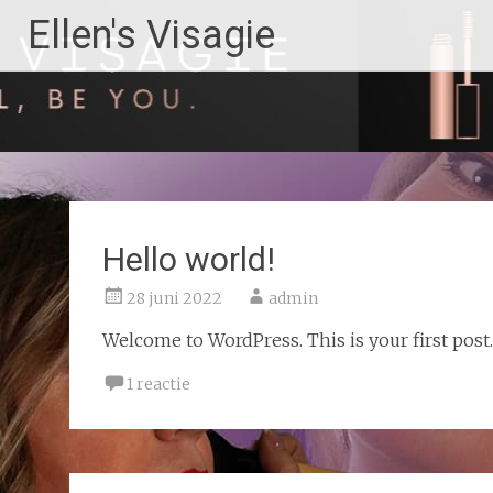
Ga
Ellen's Visagie
naar
de
inhoud
Hello world!
28 juni 2022
admin
Welcome to WordPress. This is your first post. E
1 reactie