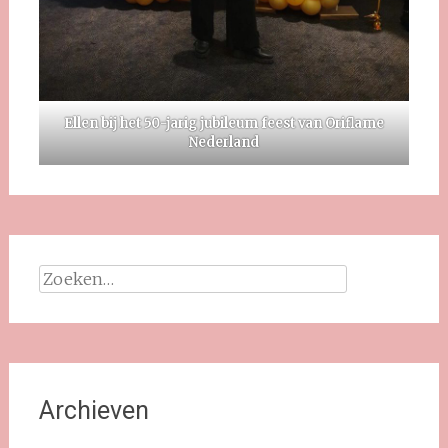
Ellen bij het 50-jarig jubileum feest van Oriflame
Nederland
Zoeken
naar:
Archieven